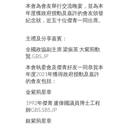
本會為會友舉行交流晚宴，並為本
年度獲政府授勳及嘉許的會友頒發
紀念狀，近五十位傑青一同出席。
主禮及分享嘉賓：
全國政協副主席 梁振英 大紫荊勳
賢
.GBS.JP
本會執委會及傑青好友一同恭賀本
年度2021年獲得政府授勳及嘉許
的會友包括：
金紫荊星章
1992年傑青 盧偉國議員博士工程
師GBS.SBS.JP
銀紫荊星章