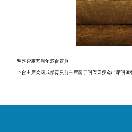
明匯智庫五周年酒會慶典
本會主席梁國成傑青
及前主席龍子明傑青
獲邀出席明匯