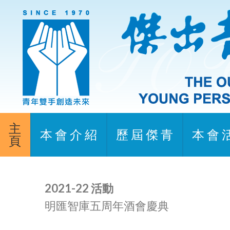
主
本 會 介 紹
歷 屆 傑 青
本 會 
頁
2021-22 活動
明匯智庫五周年酒會慶典