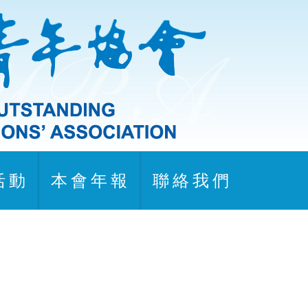
活 動
本 會 年 報
聯 絡 我 們