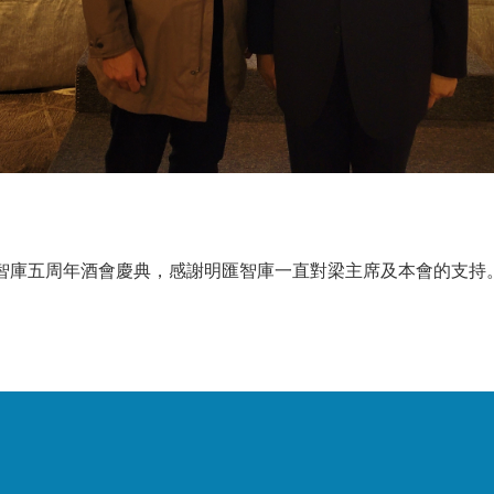
智庫五周年酒會慶典，感謝明匯智庫一直對梁主席及本會的支持